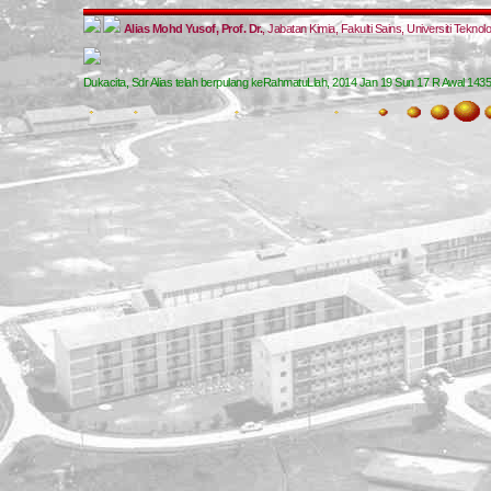
Alias Mohd Yusof, Prof. Dr.
, Jabatan Kimia, Fakulti Sains, Universiti Tekno
Dukacita, Sdr Alias telah berpulang keRahmatuLlah, 2014 Jan 19 Sun 17 R Awal 1435H